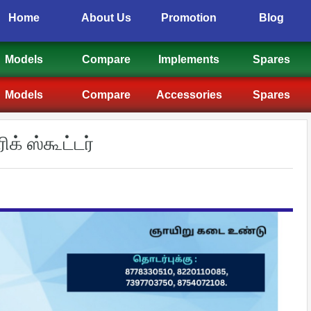
Home
About Us
Promotion
Blog
Models
Compare
Implements
Spares
Models
Compare
Accessories
Spares
க் ஸ்கூட்டர்