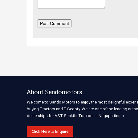
Post Comment
About Sandomotors
Welcome to Sando Motors to enjoy the most delightful experi
buying Tractors and E-Scooty. We are one of the leading auth
dealerships for VST Shakthi Tractors in Nagapattinam.
Click Here to Enquire