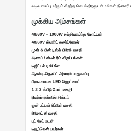
வடிவமைப்பு மற்றும் சிறந்த செயல்திறனுடன் உங்கள் தினசர
முக்கிய அம்சங்கள்
48/60V – 1000W சக்திவாய்ந்த மோட்டார்
48/60V ஸ்மார்ட் கண்ட்ரோலர்
முன் & பின் டிஸ்க் பிரேக் வசதி
அலாய் / ஸ்டீல் ரிம் விருப்பங்கள்
டிஜிட்டல் டிஸ்ப்ளே
ஆண்டி-தெஃப்ட் அலாரம் பாதுகாப்பு
பிரகாசமான LED ஹெட்லைட்
1-2-3 ஸ்பீடு மோட் வசதி
ரிவர்ஸ் ரன்னிங் சிஸ்டம்
ஒன் பட்டன் ரிப்பேர் வசதி
ரிமோட் கீ வசதி
புட் மேட் உடன்
டியூப்லெஸ் டயர்கள்