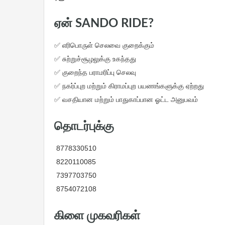
ஏன் SANDO RIDE?
✅ எரிபொருள் செலவை குறைக்கும்
✅ சுற்றுச்சூழலுக்கு உகந்தது
✅ குறைந்த பராமரிப்பு செலவு
✅ நகர்ப்புற மற்றும் கிராமப்புற பயணங்களுக்கு ஏற்றது
✅ வசதியான மற்றும் பாதுகாப்பான ஓட்ட அனுபவம்
தொடர்புக்கு
8778330510
8220110085
7397703750
8754072108
கிளை முகவரிகள்