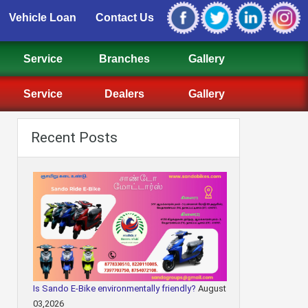
Vehicle Loan
Contact Us
Service
Branches
Gallery
Service
Dealers
Gallery
Recent Posts
Is Sando E-Bike environmentally friendly?
August
03,2026