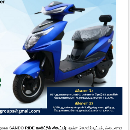
ற்றாக
SANDO RIDE எலக்ட்ரிக் ஸ்கூட்டர்
. நவீன தொழில்நுட்பம், ஸ்டைலான