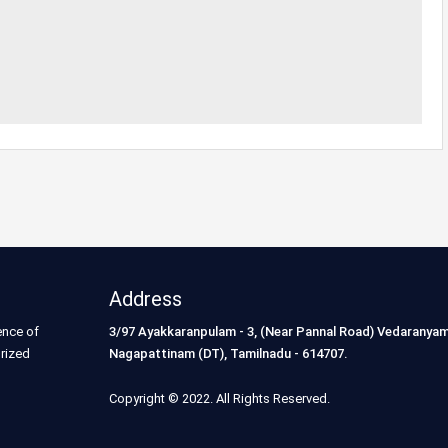
Address
ence of
3/97 Ayakkaranpulam - 3, (Near Pannal Road) Vedaranyam
orized
Nagapattinam (DT), Tamilnadu - 614707.
Copyright © 2022. All Rights Reserved.